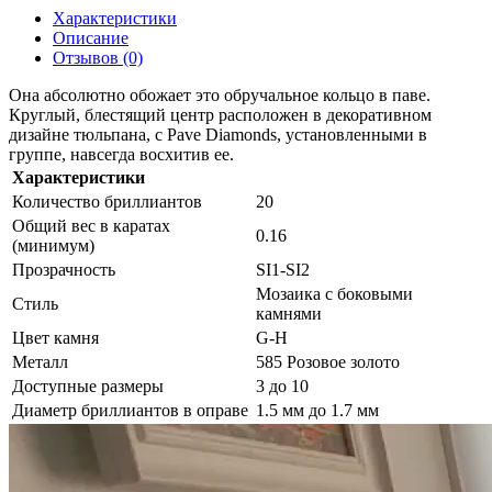
Характеристики
Описание
Отзывов (0)
Она абсолютно обожает это обручальное кольцо в паве.
Круглый, блестящий центр расположен в декоративном
дизайне тюльпана, с Pave Diamonds, установленными в
группе, навсегда восхитив ее.
Характеристики
Количество бриллиантов
20
Общий вес в каратах
0.16
(минимум)
Прозрачность
SI1-SI2
Мозаика с боковыми
Стиль
камнями
Цвет камня
G-H
Металл
585 Розовое золото
Доступные размеры
3 до 10
Диаметр бриллиантов в оправе
1.5 мм до 1.7 мм