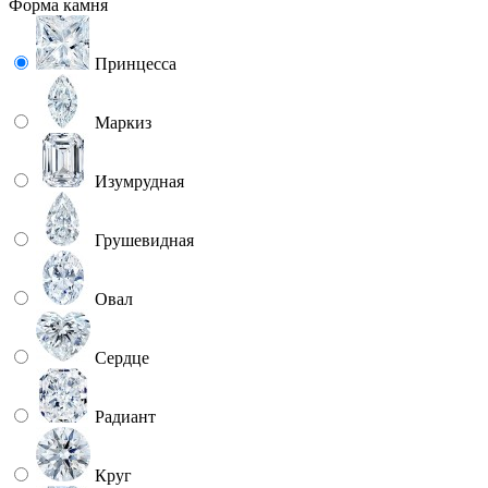
Форма камня
Принцесса
Маркиз
Изумрудная
Грушевидная
Овал
Сердце
Радиант
Круг