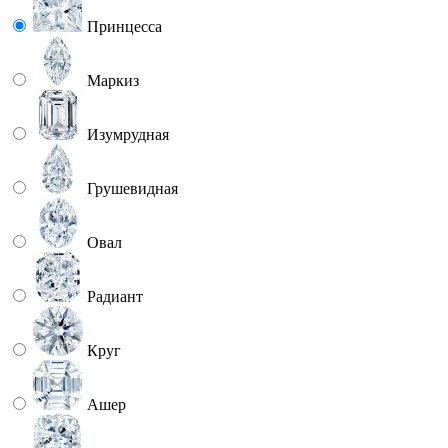
Принцесса
Маркиз
Изумрудная
Грушевидная
Овал
Радиант
Круг
Ашер