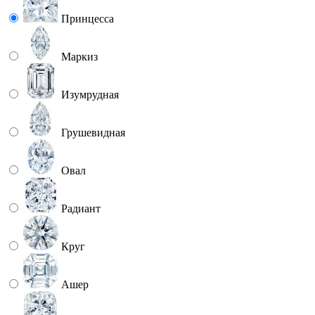
Принцесса
Маркиз
Изумрудная
Грушевидная
Овал
Радиант
Круг
Ашер