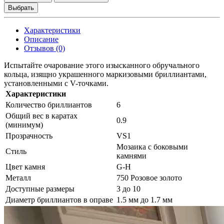
Выбрать
Характеристики
Описание
Отзывов (0)
Испытайте очарование этого изысканного обручального
кольца, изящно украшенного маркизовыми бриллиантами,
установленными с V-точками.
Характеристики
Количество бриллиантов
6
Общий вес в каратах
0.9
(минимум)
Прозрачность
VS1
Мозаика с боковыми
Стиль
камнями
Цвет камня
G-H
Металл
750 Розовое золото
Доступные размеры
3 до 10
Диаметр бриллиантов в оправе
1.5 мм до 1.7 мм