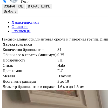
Овал
ИЗБРАННОЕ
В СРАВНЕНИЕ
Выбрать
Характеристики
Описание
Отзывов (0)
Гексагональная бриллиантовая ореола и павеотная группа Dia
Характеристики
Количество бриллиантов
34
Общий вес в каратах (минимум)
0.35
Прозрачность
SI1
Стиль
Halo
Цвет камня
F-G
Металл
Платина
Доступные размеры
3 до 10
Диаметр бриллиантов в оправе
1.6 мм до 1.6 мм