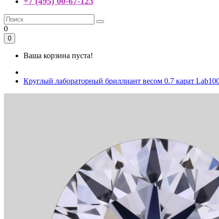
+7 (495) 00-67-123
0
0
Ваша корзина пуста!
Круглый лабораторный бриллиант весом 0.7 карат Lab10