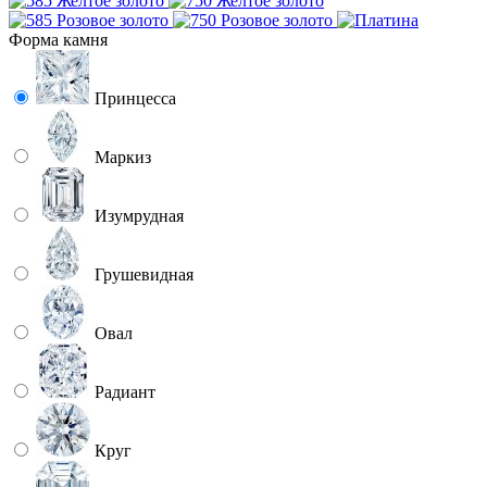
Форма камня
Принцесса
Маркиз
Изумрудная
Грушевидная
Овал
Радиант
Круг