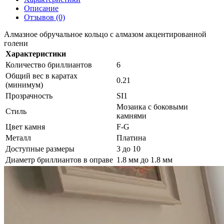
Описание
Отзывов (0)
Алмазное обручальное кольцо с алмазом акцентированной
голени
Характеристики
Количество бриллиантов
6
Общий вес в каратах
0.21
(минимум)
Прозрачность
SI1
Мозаика с боковыми
Стиль
камнями
Цвет камня
F-G
Металл
Платина
Доступные размеры
3 до 10
Диаметр бриллиантов в оправе
1.8 мм до 1.8 мм