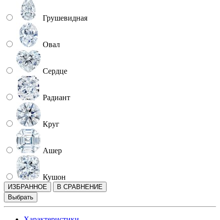
Грушевидная
Овал
Сердце
Радиант
Круг
Ашер
Кушон
ИЗБРАННОЕ
В СРАВНЕНИЕ
Выбрать
Характеристики