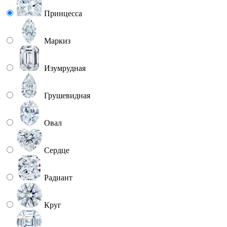
Принцесса
Маркиз
Изумрудная
Грушевидная
Овал
Сердце
Радиант
Круг