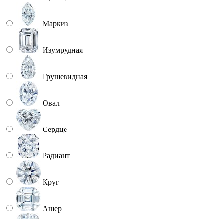
Маркиз
Изумрудная
Грушевидная
Овал
Сердце
Радиант
Круг
Ашер