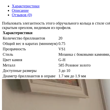
Характеристики
Описание
Отзывов (0)
Побаловать элегантность этого обручального кольца в стиле 
скрытым ореолом, видимым из профиля.
Характеристики
Количество бриллиантов
20
Общий вес в каратах (минимум)
0.75
Прозрачность
VS1
Стиль
Мозаика с боковыми камнями
Цвет камня
G-H
Металл
585 Розовое золото
Доступные размеры
3 до 10
Диаметр бриллиантов в оправе
1.7 мм до 1.9 мм