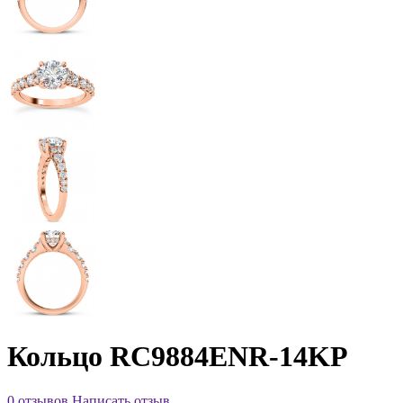
Кольцо RC9884ENR-14KP
0 отзывов
Написать отзыв