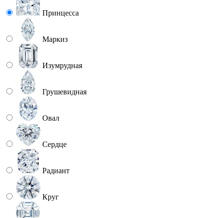
Принцесса
Маркиз
Изумрудная
Грушевидная
Овал
Сердце
Радиант
Круг