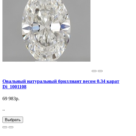
Овальный натуральный бриллиант весом 0.34 карат
Di_1001108
69 983р.
..
Выбрать