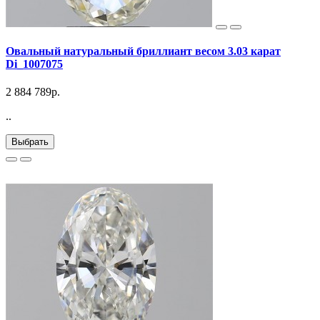
Овальный натуральный бриллиант весом 3.03 карат
Di_1007075
2 884 789р.
..
Выбрать