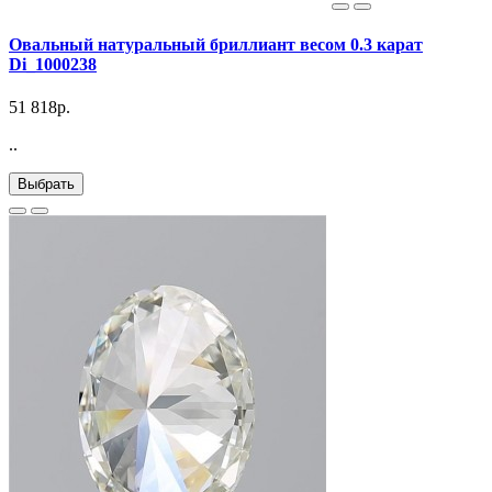
Овальный натуральный бриллиант весом 0.3 карат
Di_1000238
51 818р.
..
Выбрать