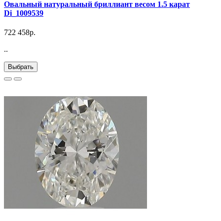
Овальный натуральный бриллиант весом 1.5 карат
Di_1009539
722 458р.
..
Выбрать