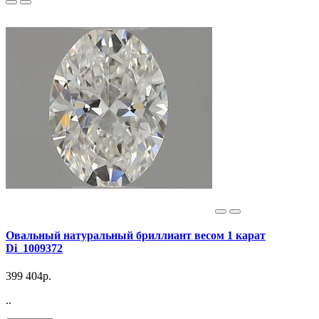
Овальный натуральный бриллиант весом 1 карат
Di_1009372
399 404р.
..