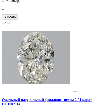
2 034 302р.
..
Выбрать
Овальный натуральный бриллиант весом 2.01 карат
Di_1007114