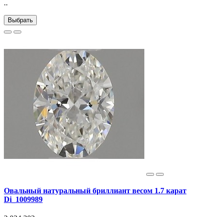
..
Выбрать
Овальный натуральный бриллиант весом 1.7 карат
Di_1009989