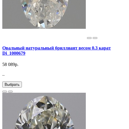
Овальный натуральный бриллиант весом 0.3 карат
Di_1000679
58 089р.
..
Выбрать