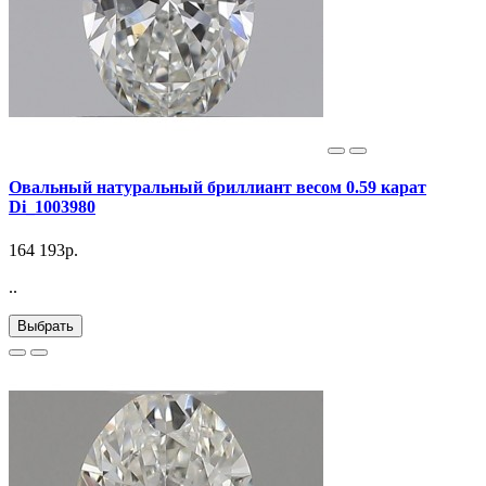
Овальный натуральный бриллиант весом 0.59 карат
Di_1003980
164 193р.
..
Выбрать