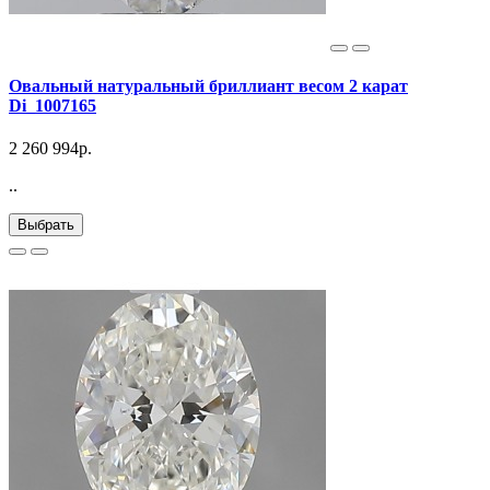
Овальный натуральный бриллиант весом 2 карат
Di_1007165
2 260 994р.
..
Выбрать