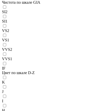
Чистота по шкале GIA
SI2
SI1
VS2
VS1
VVS2
VVS1
IF
Цвет по шкале D-Z
K
J
I
H