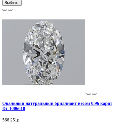
Выбрать
Овальный натуральный бриллиант весом 0.96 карат
Di_1006618
566 251р.