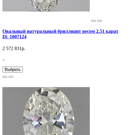
Овальный натуральный бриллиант весом 2.51 карат
Di_1007124
2 572 831р.
..
Выбрать