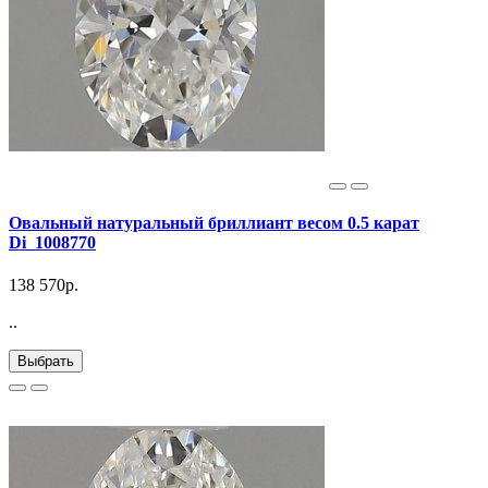
Овальный натуральный бриллиант весом 0.5 карат
Di_1008770
138 570р.
..
Выбрать