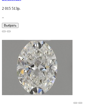
2 015 513р.
..
Выбрать