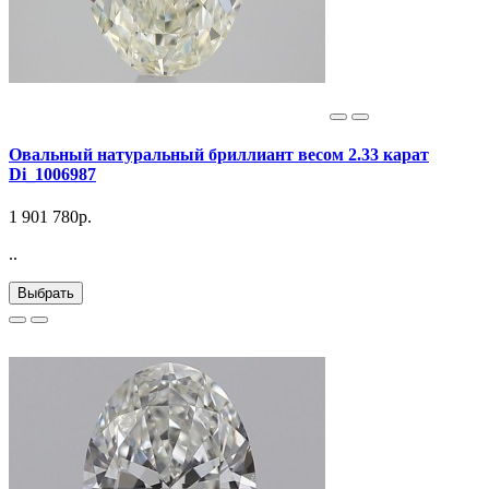
Овальный натуральный бриллиант весом 2.33 карат
Di_1006987
1 901 780р.
..
Выбрать