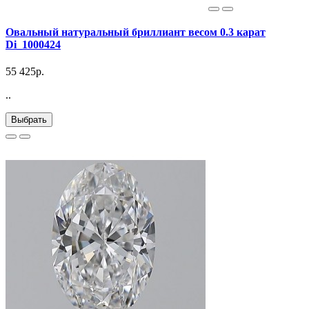
Овальный натуральный бриллиант весом 0.3 карат
Di_1000424
55 425р.
..
Выбрать