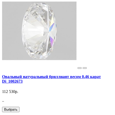
Овальный натуральный бриллиант весом 0.46 карат
Di_1002673
112 530р.
..
Выбрать