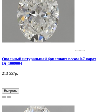
Овальный натуральный бриллиант весом 0.7 карат
Di_1009004
213 557р.
..
Выбрать