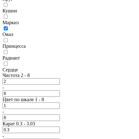
Кушон
Маркиз
Овал
Принцесса
Радиант
Сердце
Чистота
2
-
8
-
Цвет по шкале
1
-
8
-
Карат
0.3
-
3.03
-