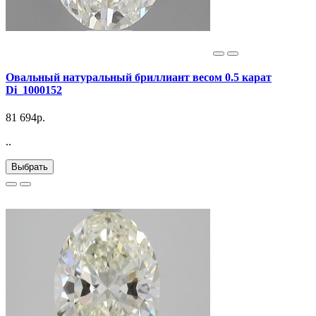
Овальный натуральный бриллиант весом 0.5 карат
Di_1000152
81 694р.
..
Выбрать