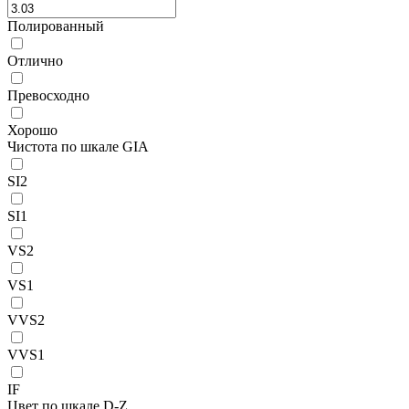
Полированный
Отлично
Превосходно
Хорошо
Чистота по шкале GIA
SI2
SI1
VS2
VS1
VVS2
VVS1
IF
Цвет по шкале D-Z