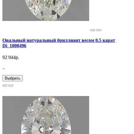
Овальный натуральный бриллиант весом 0.5 карат
Di_1000496
92 944р.
..
Выбрать