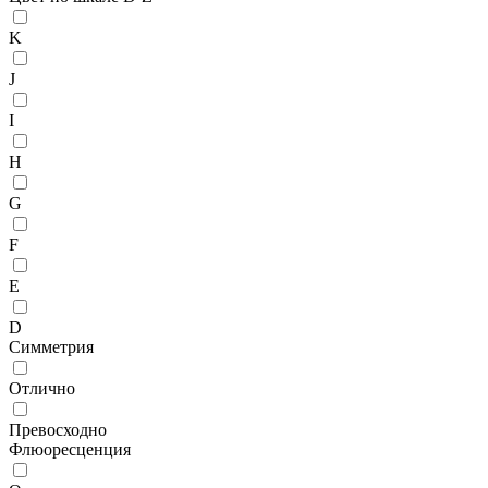
K
J
I
H
G
F
E
D
Симметрия
Отлично
Превосходно
Флюоресценция