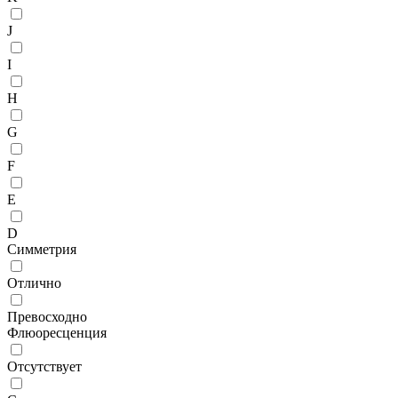
J
I
H
G
F
E
D
Симметрия
Отлично
Превосходно
Флюоресценция
Отсутствует