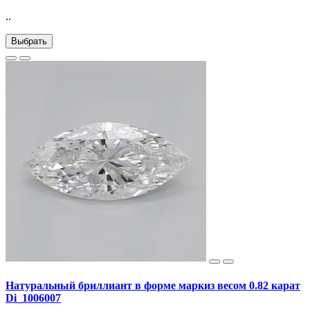
..
Выбрать
Натуральный бриллиант в форме маркиз весом 0.82 карат
Di_1006007