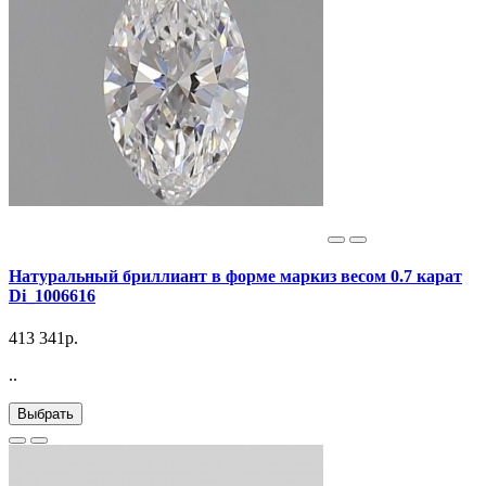
Натуральный бриллиант в форме маркиз весом 0.7 карат
Di_1006616
413 341р.
..
Выбрать