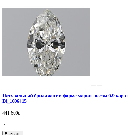
Натуральный бриллиант в форме маркиз весом 0.9 карат
Di_1006415
441 609р.
..
Выбрать