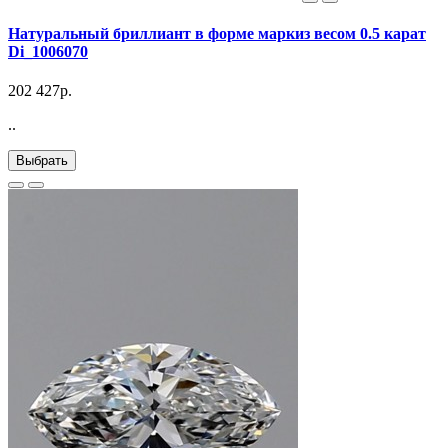
Натуральный бриллиант в форме маркиз весом 0.5 карат
Di_1006070
202 427р.
..
Выбрать