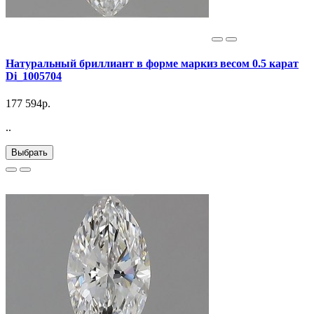
Натуральный бриллиант в форме маркиз весом 0.5 карат
Di_1005704
177 594р.
..
Выбрать