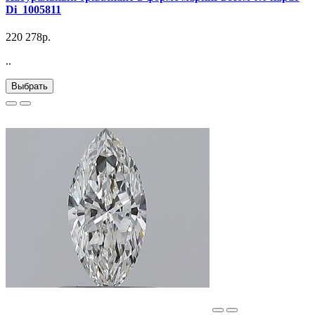
Di_1005811
220 278р.
..
Выбрать