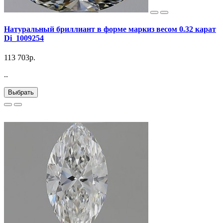
Натуральный бриллиант в форме маркиз весом 0.32 карат
Di_1009254
113 703р.
..
Выбрать