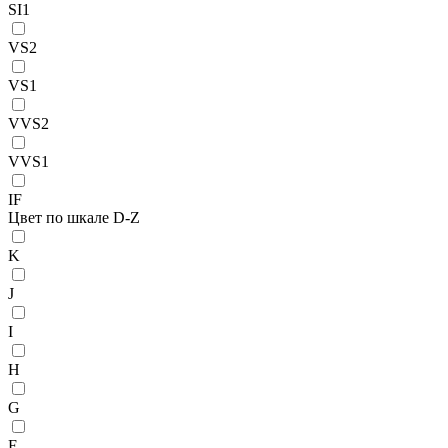
SI1
VS2
VS1
VVS2
VVS1
IF
Цвет по шкале D-Z
K
J
I
H
G
F