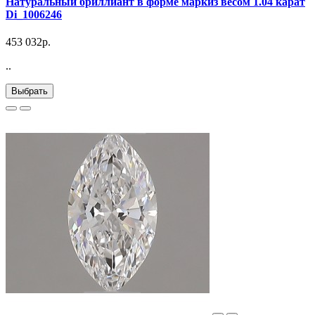
Натуральный бриллиант в форме маркиз весом 1.04 карат
Di_1006246
453 032р.
..
Выбрать