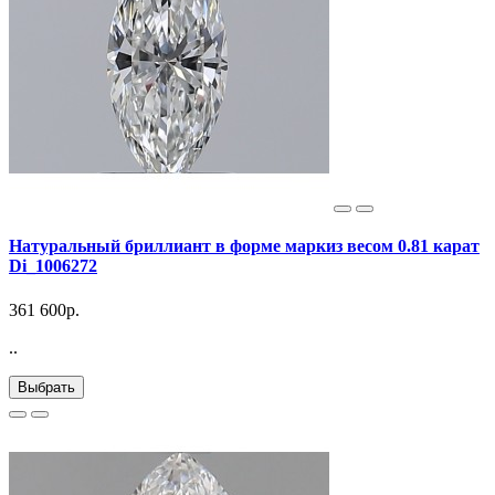
Натуральный бриллиант в форме маркиз весом 0.81 карат
Di_1006272
361 600р.
..
Выбрать