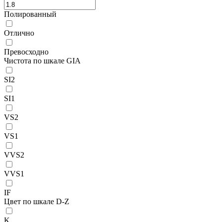
Полированный
Отлично
Превосходно
Чистота по шкале GIA
SI2
SI1
VS2
VS1
VVS2
VVS1
IF
Цвет по шкале D-Z
K