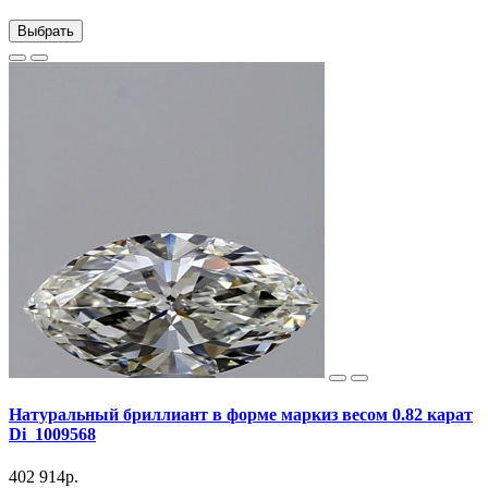
Выбрать
Натуральный бриллиант в форме маркиз весом 0.82 карат
Di_1009568
402 914р.