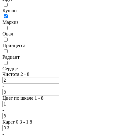
Кушон
Маркиз
Овал
Принцесса
Радиант
Сердце
Чистота
2
-
8
-
Цвет по шкале
1
-
8
-
Карат
0.3
-
1.8
-