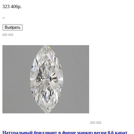
323 406р.
..
Выбрать
Натуральный бриллиант в форме маркиз весом 0.6 карат