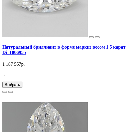
Натуральный бриллиант в форме маркиз весом 1.5 карат
Di_1006955
1 187 557р.
..
Выбрать