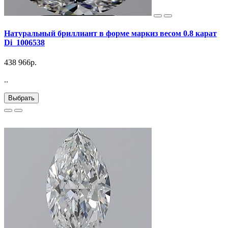
Натуральный бриллиант в форме маркиз весом 0.8 карат
Di_1006538
438 966р.
..
Выбрать