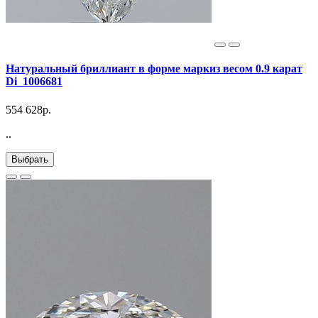
Натуральный бриллиант в форме маркиз весом 0.9 карат
Di_1006681
554 628р.
..
Выбрать