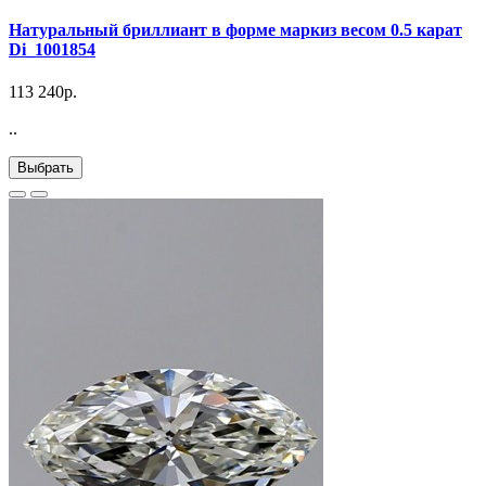
Натуральный бриллиант в форме маркиз весом 0.5 карат
Di_1001854
113 240р.
..
Выбрать