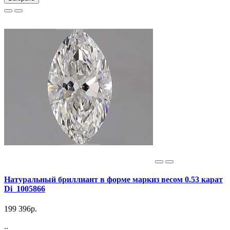
Натуральный бриллиант в форме маркиз весом 0.53 карат
Di_1005866
199 396р.
..