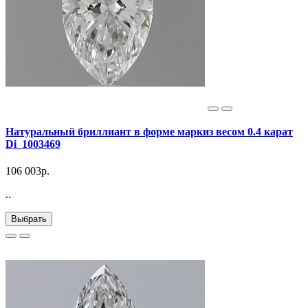
Натуральный бриллиант в форме маркиз весом 0.4 карат
Di_1003469
106 003р.
..
Выбрать