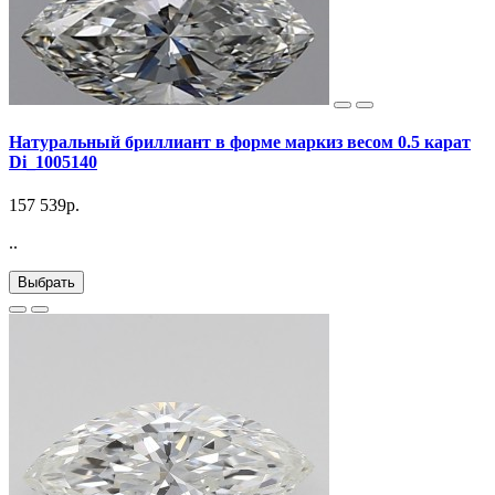
Натуральный бриллиант в форме маркиз весом 0.5 карат
Di_1005140
157 539р.
..
Выбрать