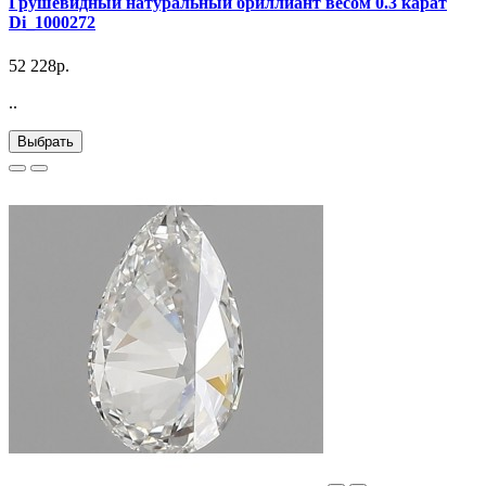
Грушевидный натуральный бриллиант весом 0.3 карат
Di_1000272
52 228р.
..
Выбрать