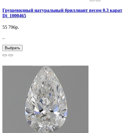
Грушевидный натуральный бриллиант весом 0.3 карат
Di_1000465
55 796р.
..
Выбрать