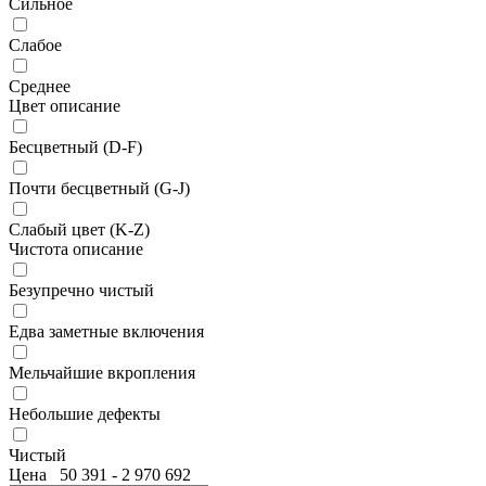
Сильное
Слабое
Среднее
Цвет описание
Бесцветный (D-F)
Почти бесцветный (G-J)
Слабый цвет (K-Z)
Чистота описание
Безупречно чистый
Едва заметные включения
Мельчайшие вкропления
Небольшие дефекты
Чистый
Цена
50 391
-
2 970 692