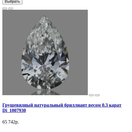
Выбрать
Грушевидный натуральный бриллиант весом 0.3 карат
Di_1007930
65 742р.
..