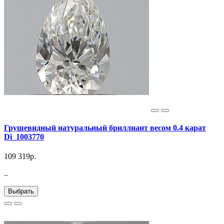
Грушевидный натуральный бриллиант весом 0.4 карат
Di_1003770
109 319р.
..
Выбрать