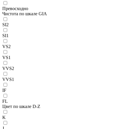
Превосходно
Чистота по шкале GIA
SI2
SI1
VS2
VS1
VVS2
VVS1
IF
FL
Цвет по шкале D-Z
K
J