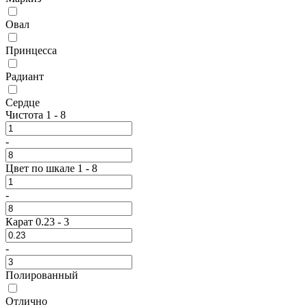
Овал
Принцесса
Радиант
Сердце
Чистота
1
-
8
-
Цвет по шкале
1
-
8
-
Карат
0.23
-
3
-
Полированный
Отлично