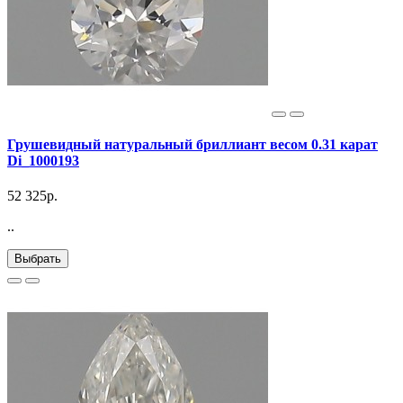
Грушевидный натуральный бриллиант весом 0.31 карат
Di_1000193
52 325р.
..
Выбрать