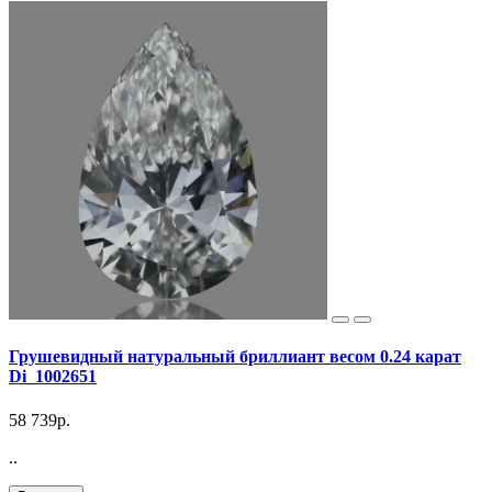
Грушевидный натуральный бриллиант весом 0.24 карат
Di_1002651
58 739р.
..