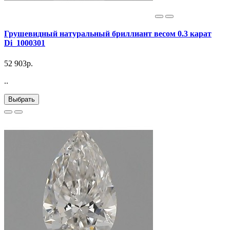
Грушевидный натуральный бриллиант весом 0.3 карат
Di_1000301
52 903р.
..
Выбрать