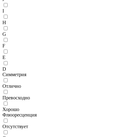
I
H
G
F
E
D
Симметрия
Отлично
Превосходно
Хорошо
Флюоресценция
Отсутствует