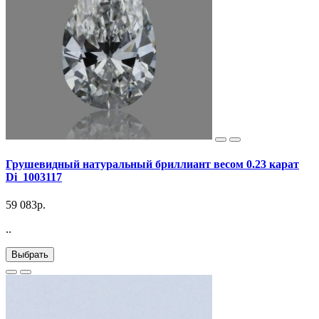
Грушевидный натуральный бриллиант весом 0.23 карат
Di_1003117
59 083р.
..
Выбрать