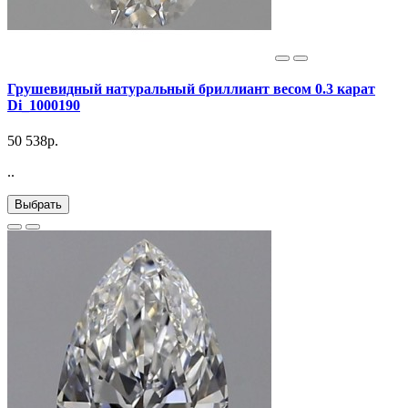
Грушевидный натуральный бриллиант весом 0.3 карат
Di_1000190
50 538р.
..
Выбрать