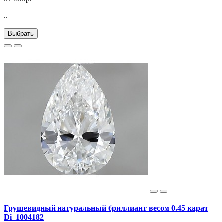
..
Выбрать
Грушевидный натуральный бриллиант весом 0.45 карат
Di_1004182