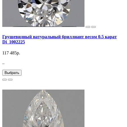
Грушевидный натуральный бриллиант весом 0.5 карат
Di_1002225
117 485р.
..
Выбрать