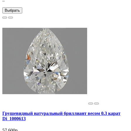
Выбрать
Грушевидный натуральный бриллиант весом 0.3 карат
Di_1000613
57 600р.