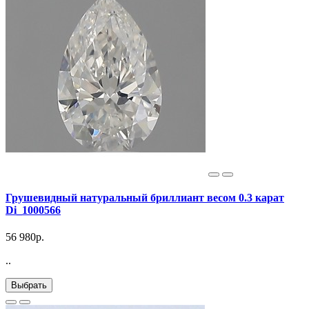
Грушевидный натуральный бриллиант весом 0.3 карат
Di_1000566
56 980р.
..
Выбрать