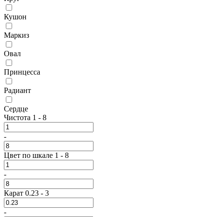
Кушон
Маркиз
Овал
Принцесса
Радиант
Сердце
Чистота
1
-
8
-
Цвет по шкале
1
-
8
-
Карат
0.23
-
3
-