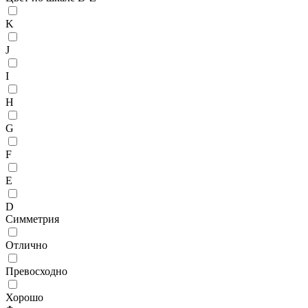
K
J
I
H
G
F
E
D
Симметрия
Отлично
Превосходно
Хорошо