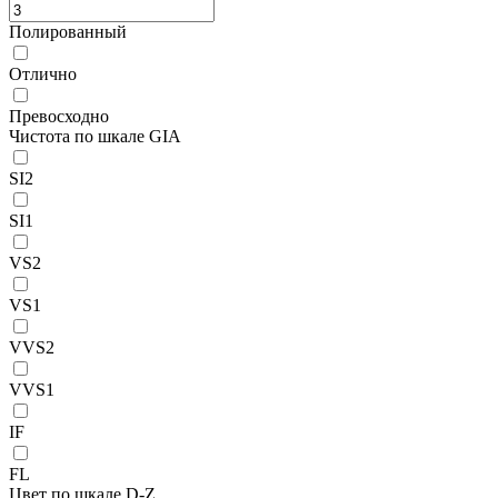
Полированный
Отлично
Превосходно
Чистота по шкале GIA
SI2
SI1
VS2
VS1
VVS2
VVS1
IF
FL
Цвет по шкале D-Z