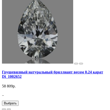
Грушевидный натуральный бриллиант весом 0.24 карат
Di_1002652
58 809р.
..
Выбрать