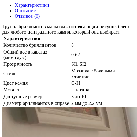
Характеристики
Описание
Отзывов (0)
Группа бриллиантов маркизы - потрясающий рисунок блеска
для любого центрального камня, который она выбирает.
Характеристики
Количество бриллиантов
8
Общий вес в каратах
0.62
(минимум)
Прозрачность
SI1-SI2
Мозаика с боковыми
Стиль
камнями
Цвет камня
G-H
Металл
Платина
Доступные размеры
3 до 10
Диаметр бриллиантов в оправе
2 мм до 2.2 мм